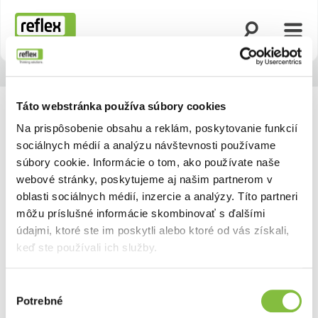
Otvoriť vyhľad
Otvor
Domovská stránka
Táto webstránka používa súbory cookies
Na prispôsobenie obsahu a reklám, poskytovanie funkcií
sociálnych médií a analýzu návštevnosti používame
súbory cookie. Informácie o tom, ako používate naše
webové stránky, poskytujeme aj našim partnerom v
oblasti sociálnych médií, inzercie a analýzy. Títo partneri
môžu príslušné informácie skombinovať s ďalšími
údajmi, ktoré ste im poskytli alebo ktoré od vás získali,
keď ste používali ich služby.
Výber
Potrebné
súhlasu