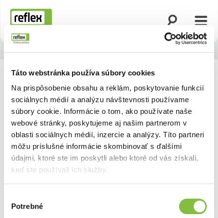
Otvoriť vyhľad
Otvor
Domovská stránka
Táto webstránka používa súbory cookies
Na prispôsobenie obsahu a reklám, poskytovanie funkcií
sociálnych médií a analýzu návštevnosti používame
súbory cookie. Informácie o tom, ako používate naše
webové stránky, poskytujeme aj našim partnerom v
oblasti sociálnych médií, inzercie a analýzy. Títo partneri
môžu príslušné informácie skombinovať s ďalšími
údajmi, ktoré ste im poskytli alebo ktoré od vás získali,
keď ste používali ich služby.
Výber
Potrebné
súhlasu