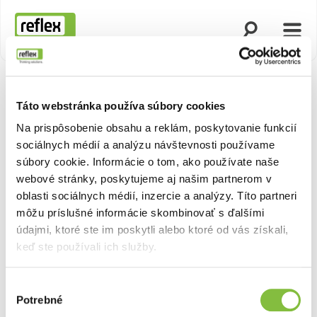
Otvoriť vyhľad
Otvor
Domovská stránka
Táto webstránka používa súbory cookies
Na prispôsobenie obsahu a reklám, poskytovanie funkcií
sociálnych médií a analýzu návštevnosti používame
súbory cookie. Informácie o tom, ako používate naše
webové stránky, poskytujeme aj našim partnerom v
oblasti sociálnych médií, inzercie a analýzy. Títo partneri
môžu príslušné informácie skombinovať s ďalšími
údajmi, ktoré ste im poskytli alebo ktoré od vás získali,
keď ste používali ich služby.
Výber
Potrebné
súhlasu