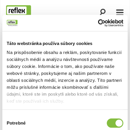
Otvoriť vyhľad
Otvor
Domovská stránka
Táto webstránka používa súbory cookies
Na prispôsobenie obsahu a reklám, poskytovanie funkcií
sociálnych médií a analýzu návštevnosti používame
súbory cookie. Informácie o tom, ako používate naše
webové stránky, poskytujeme aj našim partnerom v
oblasti sociálnych médií, inzercie a analýzy. Títo partneri
môžu príslušné informácie skombinovať s ďalšími
údajmi, ktoré ste im poskytli alebo ktoré od vás získali,
keď ste používali ich služby.
Výber
Potrebné
súhlasu